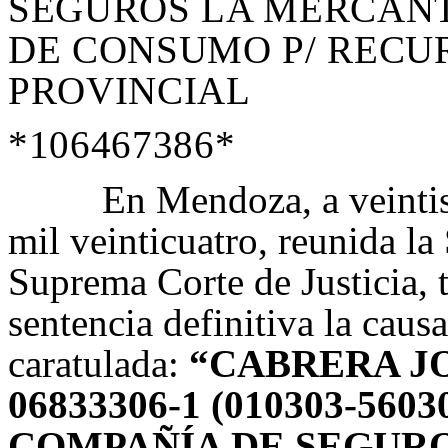
SEGUROS LA MERCANTI
DE CONSUMO P/ RECU
PROVINCIAL
*106467386*
En Mendoza, a veintis
mil veinticuatro, reunida l
Suprema Corte de Justicia, 
sentencia definitiva la caus
caratulada:
“CABRERA JO
06833306-1 (010303-56
COMPAÑÍA DE SEGURO