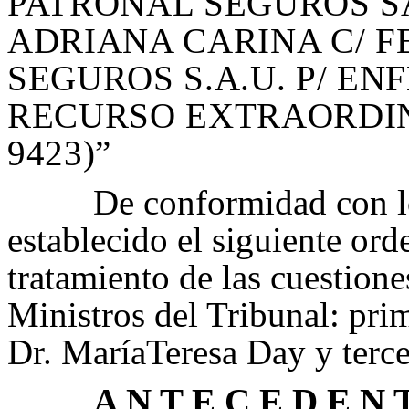
PATRONAL SEGUROS SA
ADRIANA CARINA C/ 
SEGUROS S.A.U. P/ E
RECURSO EXTRAORDIN
9423)
”
De conformidad con lo
establecido el siguiente ord
tratamiento de las cuestione
Ministros del Tribunal: pri
Dr. MaríaTeresa Day y terce
A N T E C E D E N T