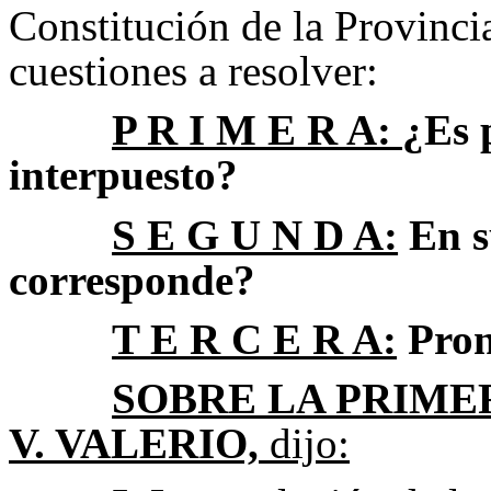
Constitución de la Provincia
cuestiones a resolver:
P R I M E R A:
¿Es 
interpuesto?
S E G U N D A:
En s
corresponde?
T E R C E R A:
Pron
SOBRE LA PRIMER
V. VALERIO,
dijo: